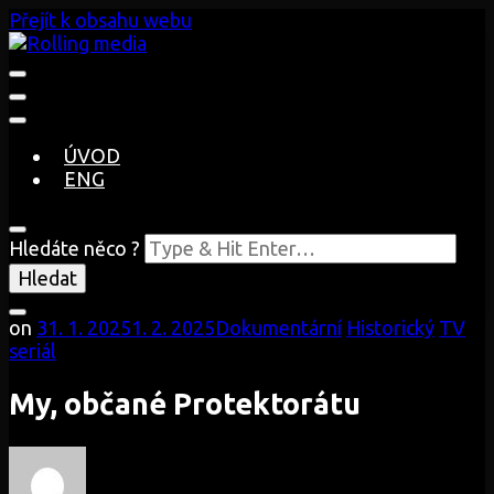
Přejít k obsahu webu
Objevte svět nových formátů
Rolling media
ÚVOD
ENG
Hledáte něco ?
on
31. 1. 2025
1. 2. 2025
Dokumentární
Historický
TV
seriál
My, občané Protektorátu