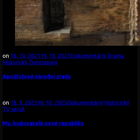
on
18. 10. 2021
19. 10. 2021
Dokumentární
Drama
Historický
Životopisný
Apoštolové národní zrady
on
18. 3. 2025
18. 10. 2025
Dokumentární
Historický
TV seriál
My, budovatelé nové republiky